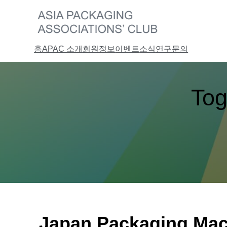
콘
텐
츠
로
바
홈
APAC 소개
회원정보
이벤트
소식
연구
문의
로
가
기
Tog
Japan Packaging Ma