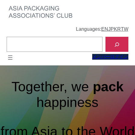
内
容
を
ス
キ
Languages:
EN
JP
KR
TW
ッ
S
プ
e
a
r
メンバーログイン
c
h
Together, we
pack
happiness
from Asia to the World